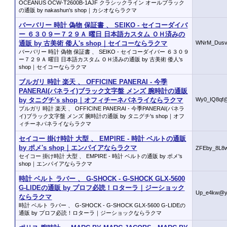
OCEANUS OCW-T2600B-1AJF クラシックライン オールブラック
の通販 by nakashun's shop｜カシオならラクマ
バーバリー 時計 偽物 保証書 、 SEIKO - セイコーダイバ
ー ６３０９ー７２９Ａ 曜日 日本語カスタム ＯＨ済みの
通販 by 古美術 倭人's shop｜セイコーならラクマ
WNrM_Dusv
バーバリー 時計 偽物 保証書 、 SEIKO - セイコーダイバー ６３０９
ー７２９Ａ 曜日 日本語カスタム ＯＨ済みの通販 by 古美術 倭人's
shop｜セイコーならラクマ
ブルガリ 時計 楽天 、 OFFICINE PANERAI - 今季
PANERAI(パネライ)ブラック文字盤 メンズ 腕時計の通販
by タニグチ's shop｜オフィチーネパネライならラクマ
Wy0_IQ8qf@
ブルガリ 時計 楽天 、 OFFICINE PANERAI - 今季PANERAI(パネラ
イ)ブラック文字盤 メンズ 腕時計の通販 by タニグチ's shop｜オフ
ィチーネパネライならラクマ
セイコー 掛け時計 大型 、 EMPIRE - 時計 ベルトの通販
by ポメ's shop｜エンパイアならラクマ
ZFEby_8L8w
セイコー 掛け時計 大型 、 EMPIRE - 時計 ベルトの通販 by ポメ's
shop｜エンパイアならラクマ
時計 ベルト ラバー 、 G-SHOCK - G-SHOCK GLX-5600
G-LIDEの通販 by プロフ必読！ロターラ｜ジーショック
Up_e4kw@y
ならラクマ
時計 ベルト ラバー 、 G-SHOCK - G-SHOCK GLX-5600 G-LIDEの
通販 by プロフ必読！ロターラ｜ジーショックならラクマ