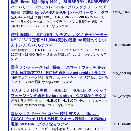
楽天 diesel 時計 偽物 1400 、 BURBERRY - BURBERRY
バーバリー ブラックレーペル クロノグラフ メンズ
腕時計の通販 by SAPHO’ SHOP｜バーバリーならラクマ
ssfM_65ml8
楽天 diesel 時計 偽物 1400 、 BURBERRY - BURBERRYバーバリ
ー ブラックレーペル クロノグラフ メンズ腕時計の通販 by
SAPHO’ SHOP｜バーバリーならラクマ
時計 腕時計 、 CITIZEN - シチズン レグノ 紳士ソーラー
KM1-113-13 定価￥11,000-(税別の通販 by 時計のうじい
え｜シチズンならラクマ
Fp_UjM@gm
時計 腕時計 、 CITIZEN - シチズン レグノ 紳士ソーラー KM1-113-
13 定価￥11,000-(税別の通販 by 時計のうじいえ｜シチズンならラ
クマ
国産 アンティーク 時計 販売 、 スマートウォッチ IP67
防水 日本語アプリ F749の通販 by enjoyable｜ラクマ
axy_asdFo@
国産 アンティーク 時計 販売 、 スマートウォッチ IP67 防水 日本語
アプリ F749の通販 by enjoyable｜ラクマ
ガガミラノ 時計 中古 、 HUBLOT - HUBLOTクラシック
フュージョンの通販 by taro's shop｜ウブロならラクマ
hvE_2Y2@a
ガガミラノ 時計 中古 、 HUBLOT - HUBLOTクラシックフュージョ
ンの通販 by taro's shop｜ウブロならラクマ
ロレックス スーパー コピー 時計 有名人 、 Gucci -
GUCCI グッチ 115.4 男性用 クオーツ腕時計 Ｂ2089の
通販 by hana｜グッチならラクマ
09_LjfYi@gm
ロレックス スーパー コピー 時計 有名人 、 Gucci - GUCCI グッチ