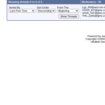
Showing threads 0 to 0 of 0
Moderators : 35
Lgs_tPd@aol.com
Sorted By
Sort Order
From The
H7fvR_jHY@gmx.c
uOsK_nzF@gmx.c
YHs_Za4w@gmx.c
Powered by www
Copyright ©2000 
vBulletin Se