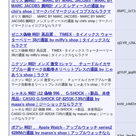
ポリス 腕時計 、 MARC BY MARC JACOBS - MARC BY
MARC JACOBS 腕時計 メンズ レディースの通販 by
chii's shop｜マークバイマークジェイコブスならラクマ
6NPC_JsT1
ポリス 腕時計 、 MARC BY MARC JACOBS - MARC BY MARC
JACOBS 腕時計 メンズ レディースの通販 by chii's shop｜マークバ
イマークジェイコブスならラクマ
ゼニス偽物 時計 高品質 、 TIMEX - タイメックス ウォー
ターベリー 38の通販 by miffy's shop｜タイメックスな
xjGYR_rJN
らラクマ
ゼニス偽物 時計 高品質 、 TIMEX - タイメックス ウォーターベリー
38の通販 by miffy's shop｜タイメックスならラクマ
ニクソン 時計 メンズ 激安 tシャツ 、 チュードルイカサ
ブブルー盾マーク自動巻きリベットブレスの通販 by じゃ
gIYUP_ipq
あう's shop｜ラクマ
ニクソン 時計 メンズ 激安 tシャツ 、 チュードルイカサブブルー盾
マーク自動巻きリベットブレスの通販 by じゃあう's shop｜ラクマ
シャネル 時計 j12 偽物 996 、 G-SHOCK - ○新品、未使
用品○ CASIO G-SHOCK GF-8251K-7JRの通販 by
masa's shop｜ジーショックならラクマ
knXr_x4d
シャネル 時計 j12 偽物 996 、 G-SHOCK - ○新品、未使用品○
CASIO G-SHOCK GF-8251K-7JRの通販 by masa's shop｜ジーショ
ックならラクマ
ポアレ 時計 、 Apple Watch - アップルウォッチ series2
42MMの通販 by maron's shop｜アップルウォッチなら
Y2pL_9pvE