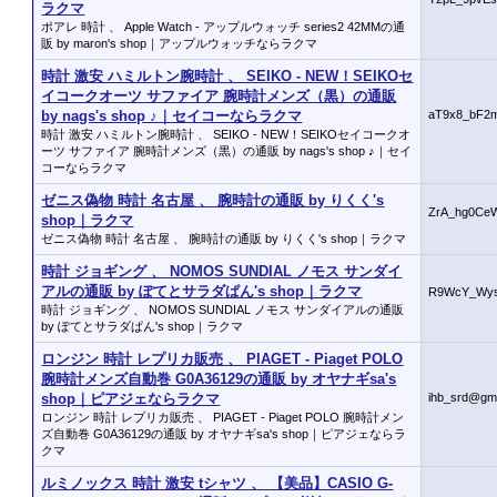
ラクマ
ポアレ 時計 、 Apple Watch - アップルウォッチ series2 42MMの通
販 by maron's shop｜アップルウォッチならラクマ
時計 激安 ハミルトン腕時計 、 SEIKO - NEW！SEIKOセ
イコークオーツ サファイア 腕時計メンズ（黒）の通販
by nags's shop ♪｜セイコーならラクマ
aT9x8_bF2
時計 激安 ハミルトン腕時計 、 SEIKO - NEW！SEIKOセイコークオ
ーツ サファイア 腕時計メンズ（黒）の通販 by nags's shop ♪｜セイ
コーならラクマ
ゼニス偽物 時計 名古屋 、 腕時計の通販 by りくく's
ZrA_hg0Ce
shop｜ラクマ
ゼニス偽物 時計 名古屋 、 腕時計の通販 by りくく's shop｜ラクマ
時計 ジョギング 、 NOMOS SUNDIAL ノモス サンダイ
アルの通販 by ぽてとサラダぱん's shop｜ラクマ
R9WcY_Wys
時計 ジョギング 、 NOMOS SUNDIAL ノモス サンダイアルの通販
by ぽてとサラダぱん's shop｜ラクマ
ロンジン 時計 レプリカ販売 、 PIAGET - Piaget POLO
腕時計メンズ自動巻 G0A36129の通販 by オヤナギsa's
shop｜ピアジェならラクマ
ihb_srd@gm
ロンジン 時計 レプリカ販売 、 PIAGET - Piaget POLO 腕時計メン
ズ自動巻 G0A36129の通販 by オヤナギsa's shop｜ピアジェならラ
クマ
ルミノックス 時計 激安 tシャツ 、 【美品】CASIO G-