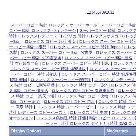
1
2
3
4
5
6
7
8
9
10
11
スーパーコピー 時計 ロレックス オーバーホール
|
スーパーコピー 時計
コピー 時計 ロレックス ヴィンテージ
|
スーパーコピー 時計 ロレック
時計 ロレックスレディース
|
レプリカ 時計 ロレックスオメガ
|
ロレック
ー時計
|
ロレックス コピー 時計 激安
|
ロレックス スーパー コピー 時計
ー コピー 時計 a級品
|
ロレックス スーパー コピー 時計 Japan
|
ロレッ
ス製
|
ロレックス スーパー コピー 時計 名古屋
|
ロレックス スーパー 
パー コピー 時計 文字盤交換
|
ロレックス スーパー コピー 時計 新宿
|
計 本正規専門店
|
ロレックス スーパー コピー 時計 比較
|
ロレックス 
ロレックス スーパー コピー 時計 爆安通販
|
ロレックス スーパー コピー
ーパー コピー 時計 芸能人
|
ロレックス スーパー コピー 時計 銀座修
時計 韓国
|
ロレックス スーパーコピー腕時計
|
ロレックス レディース
ス 時計 コピー 100%新品
|
ロレックス 時計 コピー 2ch
|
ロレックス 時
ス 時計 コピー 優良店
|
ロレックス 時計 コピー 春夏季新作
|
ロレックス
ス 時計 コピー 楽天市場
|
ロレックス 時計 コピー 比較
|
ロレックス 時
時計 コピー 評判
|
ロレックス 時計 コピー 防水
|
ロレックス 時計 コピ
ー 高級 時計
|
ロレックス 時計 スーパーコピー
|
ロレックス 時計 レデ
時計 レディース コピーペースト
|
ロレックス 時計 中古
|
ロレックス 腕
オークション
|
ロレックス偽物腕 時計 評価
|
時計 コピー ロレックス u
ーラー
|
時計 ロレックス デイトナ
|
時計 偽物 ロレッ
Display Options
Moderators