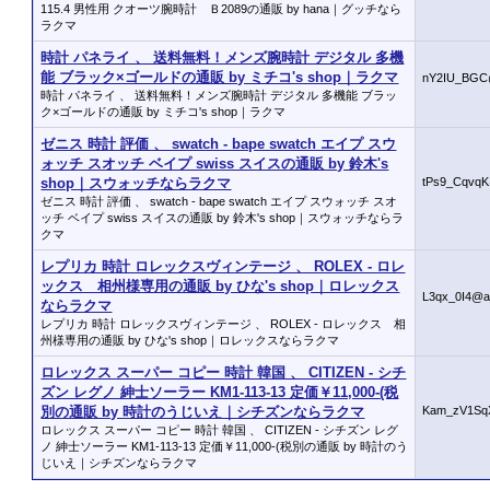
115.4 男性用 クオーツ腕時計 Ｂ2089の通販 by hana｜グッチなら
ラクマ
時計 パネライ 、 送料無料！メンズ腕時計 デジタル 多機
能 ブラック×ゴールドの通販 by ミチコ's shop｜ラクマ
nY2IU_BGC
時計 パネライ 、 送料無料！メンズ腕時計 デジタル 多機能 ブラッ
ク×ゴールドの通販 by ミチコ's shop｜ラクマ
ゼニス 時計 評価 、 swatch - bape swatch エイプ スウ
ォッチ スオッチ ベイプ swiss スイスの通販 by 鈴木's
shop｜スウォッチならラクマ
tPs9_CqvqK
ゼニス 時計 評価 、 swatch - bape swatch エイプ スウォッチ スオ
ッチ ベイプ swiss スイスの通販 by 鈴木's shop｜スウォッチならラ
クマ
レプリカ 時計 ロレックスヴィンテージ 、 ROLEX - ロレ
ックス 相州様専用の通販 by ひな's shop｜ロレックス
L3qx_0I4@a
ならラクマ
レプリカ 時計 ロレックスヴィンテージ 、 ROLEX - ロレックス 相
州様専用の通販 by ひな's shop｜ロレックスならラクマ
ロレックス スーパー コピー 時計 韓国 、 CITIZEN - シチ
ズン レグノ 紳士ソーラー KM1-113-13 定価￥11,000-(税
別の通販 by 時計のうじいえ｜シチズンならラクマ
Kam_zV1Sq
ロレックス スーパー コピー 時計 韓国 、 CITIZEN - シチズン レグ
ノ 紳士ソーラー KM1-113-13 定価￥11,000-(税別の通販 by 時計のう
じいえ｜シチズンならラクマ