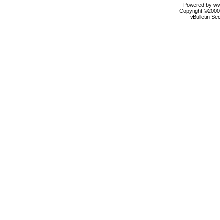
Powered by www
Copyright ©2000 
vBulletin Se