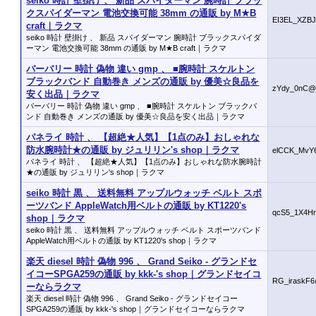
seiko 時計 壁掛け 、 新品 スパイダーマン 腕時計 ブラッ
クスパイダーマン 電池交換可能 38mm の通販 by M★B
EI3EL_XZB
craft｜ラクマ
seiko 時計 壁掛け 、 新品 スパイダーマン 腕時計 ブラックスパイダ
ーマン 電池交換可能 38mm の通販 by M★B craft｜ラクマ
バーバリー 時計 偽物 違い gmp 、 ■腕時計 スケルトン
ブラックバンド 自動巻き メンズの通販 by 優美☆良品を
zYdy_0nC@
安く出品｜ラクマ
バーバリー 時計 偽物 違い gmp 、 ■腕時計 スケルトン ブラックバ
ンド 自動巻き メンズの通販 by 優美☆良品を安く出品｜ラクマ
パネライ 時計 、 【超絶★人気】【1点のみ】おしゃれな
防水腕時計★の通販 by ジュリリン's shop｜ラクマ
elCCK_MvY
パネライ 時計 、 【超絶★人気】【1点のみ】おしゃれな防水腕時計
★の通販 by ジュリリン's shop｜ラクマ
seiko 時計 黒 、 送料無料 アップルウォッチ ベルト スポ
ーツバンド AppleWatch用ベルトの通販 by KT1220's
qcS5_1X4H
shop｜ラクマ
seiko 時計 黒 、 送料無料 アップルウォッチ ベルト スポーツバンド
AppleWatch用ベルトの通販 by KT1220's shop｜ラクマ
楽天 diesel 時計 偽物 996 、 Grand Seiko - グランドセ
イコーSPGA259の通販 by kkk-'s shop｜グランドセイコ
RG_iraskF
ーならラクマ
楽天 diesel 時計 偽物 996 、 Grand Seiko - グランドセイコー
SPGA259の通販 by kkk-'s shop｜グランドセイコーならラクマ