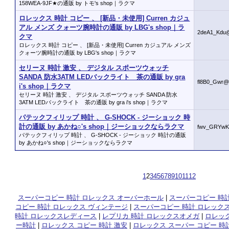
158WEA-9JF★の通販 by トモ's shop｜ラクマ
ロレックス 時計 コピー 、 [新品・未使用] Curren カジュ
アル メンズ クォーツ腕時計の通販 by LBG's shop｜ラ
2deA1_Kdu
クマ
ロレックス 時計 コピー 、 [新品・未使用] Curren カジュアル メンズ
クォーツ腕時計の通販 by LBG's shop｜ラクマ
セリーヌ 時計 激安 、 デジタル スポーツウォッチ
SANDA 防水3ATM LEDバックライト 茶の通販 by gra
fl8B0_Gwr@
i's shop｜ラクマ
セリーヌ 時計 激安 、 デジタル スポーツウォッチ SANDA 防水
3ATM LEDバックライト 茶の通販 by gra i's shop｜ラクマ
パテックフィリップ 時計 、 G-SHOCK - ジーショック 時
計の通販 by あかね○'s shop｜ジーショックならラクマ
fwv_GRYwK
パテックフィリップ 時計 、 G-SHOCK - ジーショック 時計の通販
by あかね○'s shop｜ジーショックならラクマ
1
2
3
4
5
6
7
8
9
10
11
12
スーパーコピー 時計 ロレックス オーバーホール
|
スーパーコピー 時計
コピー 時計 ロレックス ヴィンテージ
|
スーパーコピー 時計 ロレック
時計 ロレックスレディース
|
レプリカ 時計 ロレックスオメガ
|
ロレック
ー時計
|
ロレックス コピー 時計 激安
|
ロレックス スーパー コピー 時計