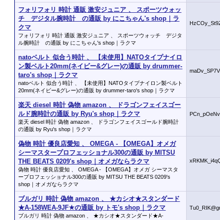
フォリフォリ 時計 通販 激安ジュニア 、 スポーツウォッ
チ デジタル腕時計 の通販 by にこちゃん's shop｜ラ
HzCOy_St9
クマ
フォリフォリ 時計 通販 激安ジュニア 、 スポーツウォッチ デジタ
ル腕時計 の通販 by にこちゃん's shop｜ラクマ
natoベルト 似合う時計 、 【未使用】NATOタイプナイロ
ン製ベルト20mm(ネイビー&グレー)の通販 by drummer-
maDv_SP7V
taro's shop｜ラクマ
natoベルト 似合う時計 、 【未使用】NATOタイプナイロン製ベルト
20mm(ネイビー&グレー)の通販 by drummer-taro's shop｜ラクマ
楽天 diesel 時計 偽物 amazon 、 ドラゴンフェイスゴー
ルド腕時計の通販 by Ryu's shop｜ラクマ
PCn_pOeNv
楽天 diesel 時計 偽物 amazon 、 ドラゴンフェイスゴールド腕時計
の通販 by Ryu's shop｜ラクマ
偽物 時計 優良店愛知 、 OMEGA - 【OMEGA】オメガ
シーマスタープロフェッショナル300の通販 by MITSU
THE BEATS 0209's shop｜オメガならラクマ
xRKMK_i4q
偽物 時計 優良店愛知 、 OMEGA - 【OMEGA】オメガ シーマスタ
ープロフェッショナル300の通販 by MITSU THE BEATS 0209's
shop｜オメガならラクマ
ブルガリ 時計 偽物 amazon 、 ★カシオ★スタンダード
★A-158WEA-9JF★の通販 by トモ's shop｜ラクマ
Tu0_RIK@g
ブルガリ 時計 偽物 amazon 、 ★カシオ★スタンダード★A-