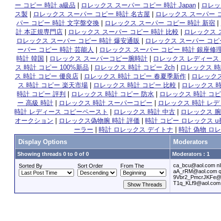
ー コピー 時計 a級品
|
ロレックス スーパー コピー 時計 Japan
|
ロレッ
ス製
|
ロレックス スーパー コピー 時計 名古屋
|
ロレックス スーパー 
パー コピー 時計 文字盤交換
|
ロレックス スーパー コピー 時計 新宿
|
計 本正規専門店
|
ロレックス スーパー コピー 時計 比較
|
ロレックス 
ロレックス スーパー コピー 時計 爆安通販
|
ロレックス スーパー コピー
ーパー コピー 時計 芸能人
|
ロレックス スーパー コピー 時計 銀座修
時計 韓国
|
ロレックス スーパーコピー腕時計
|
ロレックス レディース
ス 時計 コピー 100%新品
|
ロレックス 時計 コピー 2ch
|
ロレックス 時
ス 時計 コピー 優良店
|
ロレックス 時計 コピー 春夏季新作
|
ロレックス
ス 時計 コピー 楽天市場
|
ロレックス 時計 コピー 比較
|
ロレックス 時
時計 コピー 評判
|
ロレックス 時計 コピー 防水
|
ロレックス 時計 コピ
ー 高級 時計
|
ロレックス 時計 スーパーコピー
|
ロレックス 時計 レデ
時計 レディース コピーペースト
|
ロレックス 時計 中古
|
ロレックス 腕
オークション
|
ロレックス偽物腕 時計 評価
|
時計 コピー ロレックス u
ーラー
|
時計 ロレックス デイトナ
|
時計 偽物 ロレッ
Display Options
Moderators
Showing threads 0 to 0 of 0
Moderators : 1
ca_bcu@aol.com n
Sorted By
Sort Order
From The
aA_rRM@aol.com 
9Vbr2_PmcrJKFe@
T1q_KLf9@aol.com