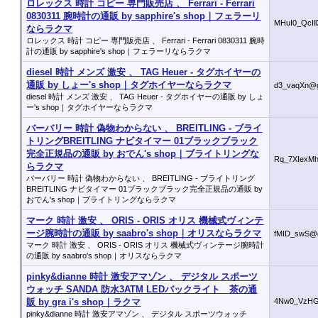
ロレックス 時計 コピー 専門販売店 、 Ferrari - Ferrari
0830311 腕時計の通販 by sapphire's shop｜フェラーリ
MHuI0_QcIl
ならラクマ
ロレックス 時計 コピー 専門販売店 、 Ferrari - Ferrari 0830311 腕時
計の通販 by sapphire's shop｜フェラーリならラクマ
diesel 時計 メンズ 激安 、 TAG Heuer - タグホイヤーの
通販 by しょー's shop｜タグホイヤーならラクマ
d3_vaqXn@g
diesel 時計 メンズ 激安 、 TAG Heuer - タグホイヤーの通販 by しょ
ー's shop｜タグホイヤーならラクマ
バーバリー 時計 偽物わからない 、 BREITLING - ブライ
トリングBREITLING ナビタイマー 01ブラックブラック
完全正規品の通販 by おでん's shop｜ブライトリングな
Rq_7XIexMh
らラクマ
バーバリー 時計 偽物わからない 、 BREITLING - ブライトリング
BREITLING ナビタイマー 01ブラックブラック完全正規品の通販 by
おでん's shop｜ブライトリングならラクマ
マーク 時計 激安 、 ORIS - ORIS オリス 機械式ヴィンテ
ージ腕時計の通販 by saabro's shop｜オリスならラクマ
fMID_swS@g
マーク 時計 激安 、 ORIS - ORIS オリス 機械式ヴィンテージ腕時計
の通販 by saabro's shop｜オリスならラクマ
pinky&dianne 時計 激安アマゾン 、 デジタル スポーツ
ウォッチ SANDA 防水3ATM LEDバックライト 茶の通
販 by gra i's shop｜ラクマ
4Nw0_VzHG
pinky&dianne 時計 激安アマゾン 、 デジタル スポーツウォッチ