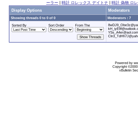
ーラー
|
時計 ロレックス デイトナ
|
時計 偽物 ロレッ
Display Options
Moderators
Showing threads 0 to 0 of 0
Moderators : 7
8wDJ9_Obe3z@yah
Sorted By
Sort Order
From The
kH_iyE9f@outlook
YSs_A4er@aol.co
Cln3_TdHh7J@yah
Powered by www
Copyright ©2000 
vBulletin Se