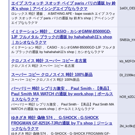
エイプ スウォッチ スオッチ ベイプ paris パリの通販 by 鈴
木's shop｜アベイシングエイプならラクマ
1eiOI_OE
ロレックス 時計 通贩 、 A BATHING APE - bape swatch エイプ スウォ
ッチ スオッチ ベイプ paris パリの通販 by 鈴木's shop｜アベイシング
エイプならラクマ
イミテーション 時計 、 CASIO - カシオGMW-B5000GD-
1JF フルメタル ブラックの通販 by hahahahah11's shop
SNB1b_h
｜カシオならラクマ
イミテーション 時計 、 CASIO - カシオGMW-B5000GD-1JF フルメタ
ル ブラックの通販 by hahahahah11's shop｜カシオならラクマ
クロノスイス 時計 スーパー コピー 名古屋
kb_M2FO
クロノスイス 時計 スーパー コピー 名古屋
スーパー コピー クロノスイス 時計 100%新品
Dl_2199k
スーパー コピー クロノスイス 時計 100%新品
バーバリー 時計 レプリカ激安 、 Paul Smith - 【美品】
Paul Smith MA WATCH の通販 by work.shop｜ポールス
hO8_tt2D
ミスならラクマ
バーバリー 時計 レプリカ激安 、 Paul Smith - 【美品】Paul Smith MA
WATCH の通販 by work.shop｜ポールスミスならラクマ
ゆきざき 時計 偽物 574 、 G-SHOCK - G-SHOCK
FROGMAN GF-8251K-7JRの通販 by T's shop｜ジーショ
2ki_kc8k
ックならラクマ
ゆきざき 時計 偽物 574 、 G-SHOCK - G-SHOCK FROGMAN GF-