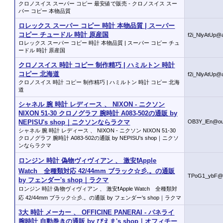
クロノスイス スーパー コピー 最安値で販売 - クロノスイス スー
パー コピー 本物品質
ロレックス スーパー コピー 時計 本物品質 | スーパー
コピー チュードル 時計 原産国
f2i_NlyAtUp@
ロレックス スーパー コピー 時計 本物品質 | スーパー コピー チュ
ードル 時計 原産国
クロノスイス 時計 コピー 制作精巧 | ハミルトン 時計
コピー 北海道
f2i_NlyAtUp@
クロノスイス 時計 コピー 制作精巧 | ハミルトン 時計 コピー 北海
道
シャネル 腕 時計 レディース 、 NIXON - ニクソン
NIXON 51-30 クロノグラフ 腕時計 A083-502の通販 by
NEPISU's shop｜ニクソンならラクマ
OB3Y_lEn@ou
シャネル 腕 時計 レディース 、 NIXON - ニクソン NIXON 51-30
クロノグラフ 腕時計 A083-502の通販 by NEPISU's shop｜ニクソ
ンならラクマ
ロンジン 時計 偽物ヴィヴィアン 、 激安❗Apple
Watch 全種類対応 42/44mm ブラック☆彡.。の通販
TPoG1_ybF@g
by フェンダー's shop｜ラクマ
ロンジン 時計 偽物ヴィヴィアン 、 激安❗Apple Watch 全種類対
応 42/44mm ブラック☆彡.。の通販 by フェンダー's shop｜ラクマ
3大 時計 メーカー 、 OFFICINE PANERAI - パネライ
腕時計 自動巻きの通販 by ぴえま's shop｜オフィチー