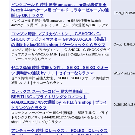
ピンクゴールド 時計 激安 amazon 、 ★新品未使用★
iwatch 44mmケース用 ゴールド ミラネーゼループの通
EfKt4_CoOW8
販 by OK｜ラクマ
ピンクゴールド 時計 激安 amazon 、 ★新品未使用★ iwatch
44mmケース用 ゴールド ミラネーゼループの通販 by OK｜ラクマ
ロンジン 時計 レプリカヴィトン 、 G-SHOCK - G-
SHOCK グラビティマスター GPW-2000-1AJF【美品】
の通販 by kaz1025's shop｜ジーショックならラクマ
Qwq0_EJt41B
ロンジン 時計 レプリカヴィトン 、 G-SHOCK - G-SHOCK グラビ
ティマスター GPW-2000-1AJF【美品】の通販 by kaz1025's shop
｜ジーショックならラクマ
ゼニス偽物 時計 芸能人女性 、 SEIKO - SEIKO クオー
ツ 腕時計の通販 by ＪＪ｜セイコーならラクマ
WE7P_jeE@ao
ゼニス偽物 時計 芸能人女性 、 SEIKO - SEIKO クオーツ 腕時計の
通販 by ＪＪ｜セイコーならラクマ
ロレックス スーパーコピー 耐久性腕時計 、
BREITLING - ブライトリングクロノマット
44AB011012/C789の通販 by ろもほう's shop｜ブライ
0q26j_2GhbZ
トリングならラクマ
ロレックス スーパーコピー 耐久性腕時計 、 BREITLING - ブライ
トリングクロノマット44AB011012/C789の通販 by ろもほう's
shop｜ブライトリングならラクマ
アンティーク 時計 ロレックス 、 ROLEX - ロレックス