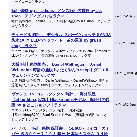
｜セイコーならラクマ
時計 偽物rpg 、 adidas - メンズ時計の通販 by a's
shop｜アディダスならラクマ
6e7_oWu@gma
時計 偽物rpg 、 adidas - メンズ時計の通販 by a's shop｜アディダ
スならラクマ
チュードル 時計 、 デジタル スポーツウォッチ SANDA
防水3ATM LEDバックライト 茶の通販 by gra i's
N5_RG3K@ya
shop｜ラクマ
チュードル 時計 、 デジタル スポーツウォッチ SANDA 防水3ATM
LEDバックライト 茶の通販 by gra i's shop｜ラクマ
大阪 時計 偽物販売 、 Daniel Wellington - Daniel
Wellington 時計の通販 by たくやん's shop｜ダニエル
oUEF_bMeF@
ウェリントンならラクマ
大阪 時計 偽物販売 、 Daniel Wellington - Daniel Wellington 時計の
通販 by たくやん's shop｜ダニエルウェリントンならラクマ
ヴァシュロン コンスタンタン 時計 、 海外限定
【Shouthbreg5720】BlackStonesモデル 腕時計の通
販 by さとこショップ｜ラクマ
HjD_WXI@out
ヴァシュロン コンスタンタン 時計 、 海外限定
【Shouthbreg5720】BlackStonesモデル 腕時計の通販 by さとこ
ショップ｜ラクマ
バーバリー 時計 偽物 保証書 、 SEIKO - セイコーダイ
バー ６３０９ー７２９Ａ 曜日 日本語カスタム ＯＨ済