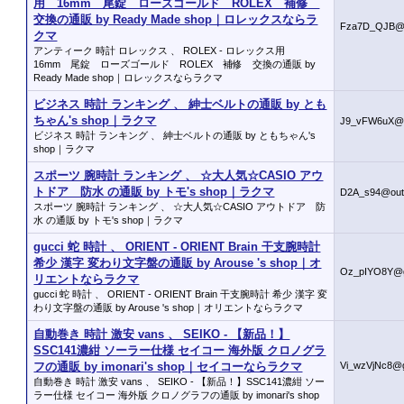
用 16mm 尾錠 ローズゴールド ROLEX 補修
交換の通販 by Ready Made shop｜ロレックスならラ
Fza7D_QJB@
クマ
アンティーク 時計 ロレックス 、 ROLEX - ロレックス用
16mm 尾錠 ローズゴールド ROLEX 補修 交換の通販 by
Ready Made shop｜ロレックスならラクマ
ビジネス 時計 ランキング 、 紳士ベルトの通販 by とも
ちゃん's shop｜ラクマ
J9_vFW6uX@
ビジネス 時計 ランキング 、 紳士ベルトの通販 by ともちゃん's
shop｜ラクマ
スポーツ 腕時計 ランキング 、 ☆大人気☆CASIO アウ
トドア 防水 の通販 by トモ's shop｜ラクマ
D2A_s94@out
スポーツ 腕時計 ランキング 、 ☆大人気☆CASIO アウトドア 防
水 の通販 by トモ's shop｜ラクマ
gucci 蛇 時計 、 ORIENT - ORIENT Brain 干支腕時計
希少 漢字 変わり文字盤の通販 by Arouse 's shop｜オ
Oz_pIYO8Y@g
リエントならラクマ
gucci 蛇 時計 、 ORIENT - ORIENT Brain 干支腕時計 希少 漢字 変
わり文字盤の通販 by Arouse 's shop｜オリエントならラクマ
自動巻き 時計 激安 vans 、 SEIKO - 【新品！】
SSC141濃紺 ソーラー仕様 セイコー 海外版 クロノグラ
フの通販 by imonari's shop｜セイコーならラクマ
Vi_wzVjNc8@
自動巻き 時計 激安 vans 、 SEIKO - 【新品！】SSC141濃紺 ソー
ラー仕様 セイコー 海外版 クロノグラフの通販 by imonari's shop