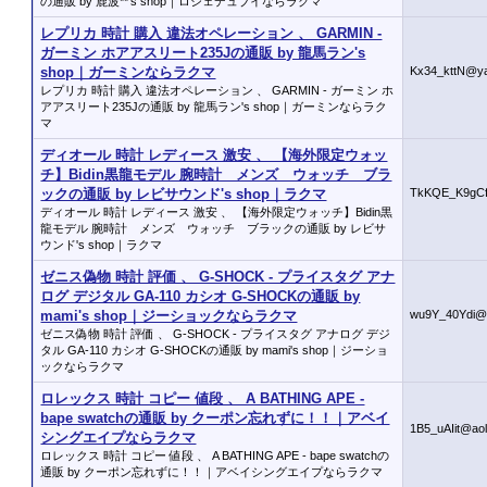
の通販 by 鹿波**'s shop｜ロジェデュブイならラクマ
レプリカ 時計 購入 違法オペレーション 、 GARMIN -
ガーミン ホアアスリート235Jの通販 by 龍馬ラン's
shop｜ガーミンならラクマ
Kx34_kttN@y
レプリカ 時計 購入 違法オペレーション 、 GARMIN - ガーミン ホ
アアスリート235Jの通販 by 龍馬ラン's shop｜ガーミンならラク
マ
ディオール 時計 レディース 激安 、 【海外限定ウォッ
チ】Bidin黒龍モデル 腕時計 メンズ ウォッチ ブラ
ックの通販 by レビサウンド's shop｜ラクマ
TkKQE_K9gCf
ディオール 時計 レディース 激安 、 【海外限定ウォッチ】Bidin黒
龍モデル 腕時計 メンズ ウォッチ ブラックの通販 by レビサ
ウンド's shop｜ラクマ
ゼニス偽物 時計 評価 、 G-SHOCK - プライスタグ アナ
ログ デジタル GA-110 カシオ G-SHOCKの通販 by
mami's shop｜ジーショックならラクマ
wu9Y_40Ydi@
ゼニス偽物 時計 評価 、 G-SHOCK - プライスタグ アナログ デジ
タル GA-110 カシオ G-SHOCKの通販 by mami's shop｜ジーショ
ックならラクマ
ロレックス 時計 コピー 値段 、 A BATHING APE -
bape swatchの通販 by クーポン忘れずに！！｜アベイ
1B5_uAIit@ao
シングエイプならラクマ
ロレックス 時計 コピー 値段 、 A BATHING APE - bape swatchの
通販 by クーポン忘れずに！！｜アベイシングエイプならラクマ