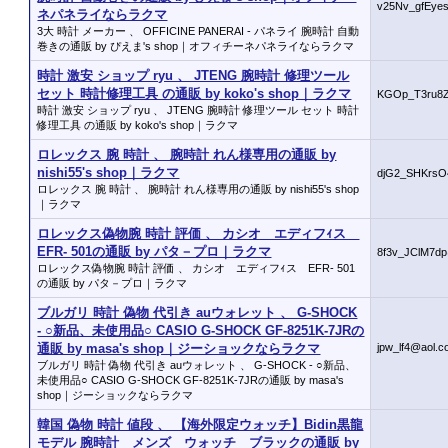
v25Nv_gfEye
ネパネライならラクマ
3大 時計 メーカー 、 OFFICINE PANERAI - パネライ 腕時計 自動
巻きの通販 by ぴえま's shop｜オフィチーネパネライならラクマ
時計 激安 ショップ ryu 、 JTENG 腕時計 修理ツール
セット 時計修理工具 の通販 by koko's shop｜ラクマ
KGOp_T3ru8Z
時計 激安 ショップ ryu 、 JTENG 腕時計 修理ツール セット 時計
修理工具 の通販 by koko's shop｜ラクマ
ロレックス 腕 時計 、 腕時計 れん様専用の通販 by
nishi55's shop｜ラクマ
djG2_SHKrs
ロレックス 腕 時計 、 腕時計 れん様専用の通販 by nishi55's shop
｜ラクマ
ロレックス偽物腕 時計 評価 、 カシオ エディフｨス
EFR- 501の通販 by パタ－プロ｜ラクマ
8f3v_JClM7d
ロレックス偽物腕 時計 評価 、 カシオ エディフｨス EFR- 501
の通販 by パタ－プロ｜ラクマ
ブルガリ 時計 偽物 代引き auウォレット 、 G-SHOCK
- ○新品、未使用品○ CASIO G-SHOCK GF-8251K-7JRの
通販 by masa's shop｜ジーショックならラクマ
jpw_lf4@aol.
ブルガリ 時計 偽物 代引き auウォレット 、 G-SHOCK - ○新品、
未使用品○ CASIO G-SHOCK GF-8251K-7JRの通販 by masa's
shop｜ジーショックならラクマ
韓国 偽物 時計 値段 、 【海外限定ウォッチ】Bidin黒龍
モデル 腕時計 メンズ ウォッチ ブラックの通販 by