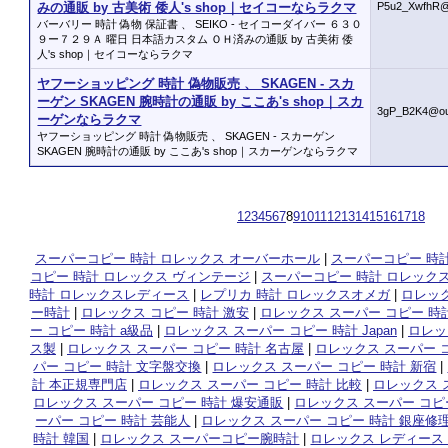
みの通販 by 古美術 倭人's shop｜セイコーならラクマ
P5u2_XwfhR@
バーバリー 時計 偽物 保証書 、 SEIKO - セイコーダイバー ６３０
９ー７２９Ａ 曜日 日本語カスタム ＯＨ済みの通販 by 古美術 倭
人's shop｜セイコーならラクマ
ヤフーショッピング 時計 偽物販売 、 SKAGEN - スカ
ーゲン SKAGEN 腕時計の通販 by ここあ's shop｜スカ
3gP_B2K4@ou
ーゲンならラクマ
ヤフーショッピング 時計 偽物販売 、 SKAGEN - スカーゲン
SKAGEN 腕時計の通販 by ここあ's shop｜スカーゲンならラクマ
1
2
3
4
5
6
7
8
9
10
11
12
13
14
15
16
17
18
スーパーコピー 時計 ロレックス オーバーホール
|
スーパーコピー 時計
コピー 時計 ロレックス ヴィンテージ
|
スーパーコピー 時計 ロレック
時計 ロレックスレディース
|
レプリカ 時計 ロレックスオメガ
|
ロレック
ー時計
|
ロレックス コピー 時計 激安
|
ロレックス スーパー コピー 時計
ー コピー 時計 a級品
|
ロレックス スーパー コピー 時計 Japan
|
ロレッ
ス製
|
ロレックス スーパー コピー 時計 名古屋
|
ロレックス スーパー 
パー コピー 時計 文字盤交換
|
ロレックス スーパー コピー 時計 新宿
|
計 本正規専門店
|
ロレックス スーパー コピー 時計 比較
|
ロレックス 
ロレックス スーパー コピー 時計 爆安通販
|
ロレックス スーパー コピー
ーパー コピー 時計 芸能人
|
ロレックス スーパー コピー 時計 銀座修
時計 韓国
|
ロレックス スーパーコピー腕時計
|
ロレックス レディース