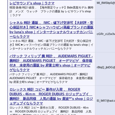
レビサウンド's shop｜ラクマ
MI_8WSItpS@
韓国 偽物 時計 値段 、 【海外限定ウォッチ】Bidin黒龍モデル 腕時
計 メンズ ウォッチ ブラックの通販 by レビサウンド's shop
｜ラクマ
シャネル 時計 通販 、 IWC - 値下げ交渉可【大好評・安
心保証付き】IWC★シャフハウゼン/高級ブランドの通販
by luna's shop｜インターナショナルウォッチカンパニ
cGRr_cLEw3
ーならラクマ
シャネル 時計 通販 、 IWC - 値下げ交渉可【大好評・安心保証付
き】IWC★シャフハウゼン/高級ブランドの通販 by luna's shop｜イ
ンターナショナルウォッチカンパニーならラクマ
パテック フィリップ 腕 時計 、 AUDEMARS PIGUET -
腕時計 AUDEMARS PIGUET オーデマピゲ 保存箱
付き 未使用の通販 by 府富士時's shop｜オーデマピ
rBtqQ_jbtDG
ゲならラクマ
パテック フィリップ 腕 時計 、 AUDEMARS PIGUET - 腕時計
AUDEMARS PIGUET オーデマピゲ 保存箱付き 未使用の通販
by 府富士時's shop｜オーデマピゲならラクマ
ロレックス 時計 コピー 新作が入荷 、 ROGER
DUBUIS - 46ｍｍ ROGER DUBUIS ロジェデュブイ
腕時計 新品同様 人気の通販 by 鹿波**'s shop｜ロジ
El_9tR7@aol.
ェデュブイならラクマ
ロレックス 時計 コピー 新作が入荷 、 ROGER DUBUIS - 46ｍ
ｍ ROGER DUBUIS ロジェデュブイ 腕時計 新品同様 人気