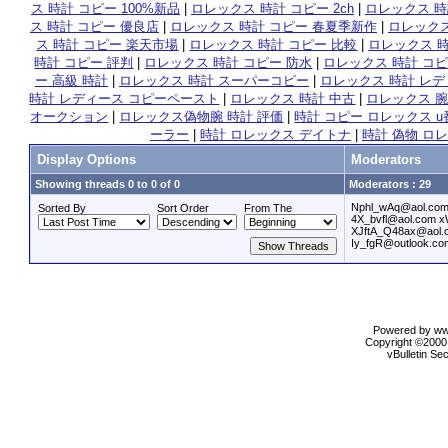
ス 時計 コピー 100%新品
|
ロレックス 時計 コピー 2ch
|
ロレックス 時
ス 時計 コピー 優良店
|
ロレックス 時計 コピー 春夏季新作
|
ロレックス
ス 時計 コピー 楽天市場
|
ロレックス 時計 コピー 比較
|
ロレックス 時
時計 コピー 評判
|
ロレックス 時計 コピー 防水
|
ロレックス 時計 コピ
ー 高級 時計
|
ロレックス 時計 スーパーコピー
|
ロレックス 時計 レデ
時計 レディース コピーペースト
|
ロレックス 時計 中古
|
ロレックス 腕
オークション
|
ロレックス偽物腕 時計 評価
|
時計 コピー ロレックス u
ーラー
|
時計 ロレックス デイトナ
|
時計 偽物 ロレッ
Display Options
Moderators
Showing threads 0 to 0 of 0
Moderators : 29
Nphl_wAq@aol.com
Sorted By
Sort Order
From The
4X_bvfl@aol.com 
XJftA_Q48ax@aol.
Iy_fgR@outlook.co
Powered by www
Copyright ©2000 
vBulletin Se