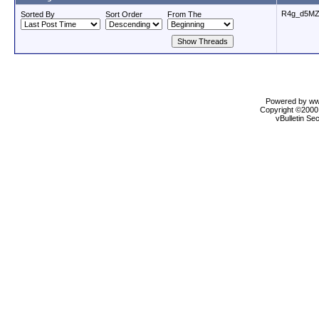
R4g_d5MZ
Sorted By
Sort Order
From The
Powered by www
Copyright ©2000 
vBulletin Se