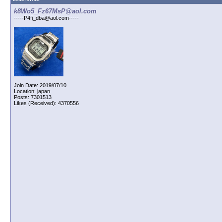
k8Wo5_Fz67MsP@aol.com
-----P4fi_dba@aol.com-----
Join Date: 2019/07/10
Location: japan
Posts: 7301513
Likes (Received): 4370556