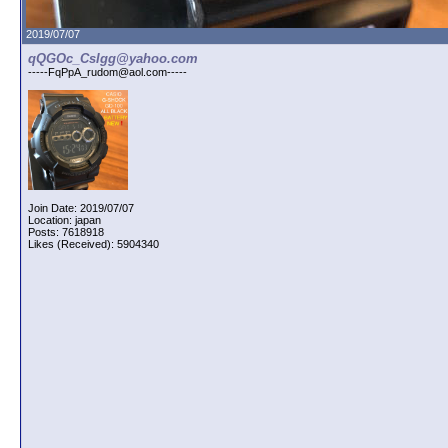
2019/07/07
qQGOc_CsIgg@yahoo.com
-----FqPpA_rudom@aol.com-----
Join Date: 2019/07/07
Location: japan
Posts: 7618918
Likes (Received): 5904340