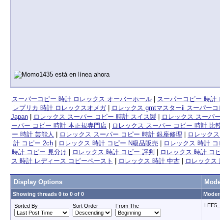
スーパーコピー 時計 ロレックス オーバーホール
|
スーパーコピー 時計 
レプリカ 時計 ロレックスオメガ
|
ロレックス gmtマスターii スーパー
Japan
|
ロレックス スーパー コピー 時計 スイス製
|
ロレックス スーパー
ーパー コピー 時計 本正規専門店
|
ロレックス スーパー コピー 時計 比
ー 時計 芸能人
|
ロレックス スーパー コピー 時計 銀座修理
|
ロレックス
計 コピー 2ch
|
ロレックス 時計 コピー N級品販売
|
ロレックス 時計 コ
時計 コピー 見分け
|
ロレックス 時計 コピー 評判
|
ロレックス 時計 コ
ス 時計 レディース コピーペースト
|
ロレックス 時計 中古
|
ロレックス 
Display Options
Mode
Showing threads 0 to 0 of 0
Modera
LEE5_
Sorted By
Sort Order
From The