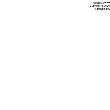
Powered by www
Copyright ©2000 
vBulletin Se