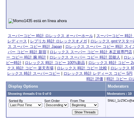
スーパーコピー 時計 ロレックス オーバーホール
|
スーパーコピー 時計
レディース
|
レプリカ 時計 ロレックスオメガ
|
ロレックス gmtマスター
ス スーパー コピー 時計 Japan
|
ロレックス スーパー コピー 時計 スイ
パー コピー 時計 新宿
|
ロレックス スーパー コピー 時計 本正規専門店
ー コピー 時計 腕 時計
|
ロレックス スーパー コピー 時計 芸能人
|
ロレッ
ピー時計
|
ロレックス 時計 コピー 100%新品
|
ロレックス 時計 コピー 2c
クス 時計 コピー 楽天市場
|
ロレックス 時計 コピー 比較
|
ロレックス 時
レックス 時計 スーパーコピー
|
ロレックス 時計 レディース コピー 5円
時計 評価
|
時計 コピー ロ
Display Options
Moderators
Showing threads 0 to 0 of 0
Moderators : 10
5NtLI_1zZ9Cx@a
Sorted By
Sort Order
From The