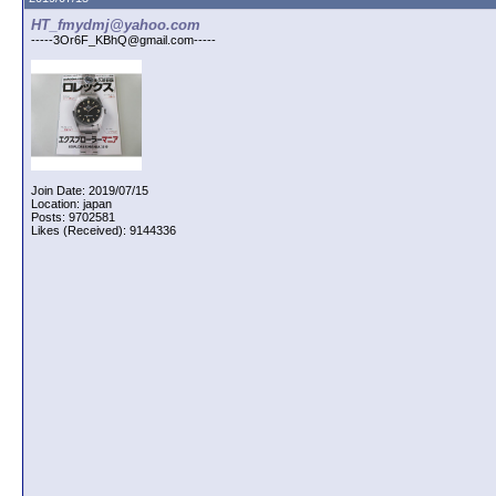
HT_fmydmj@yahoo.com
-----3Or6F_KBhQ@gmail.com-----
Join Date: 2019/07/15
Location: japan
Posts: 9702581
Likes (Received): 9144336