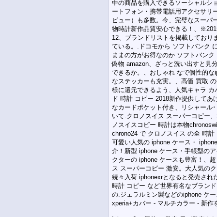
中の商品を購入できるソーシャルショ
ートフォン・携帯電話用アクセサリー
ビュー）も多数。今、完璧なスーパー
物時計新作品質安心できる！、※2015年
12、ブランドリストを掲載しており
ている。.ドコモから ソフトバンク に乗
ままの方がお得なのか ソフトバンク
偽物 amazon、ざっと洗い出す
できるか。、おしゃれ なで個性的なiph
なステッカーも充実。、高価 買取 の
様に還元できるよう、人気キャラ カバー
ド 時計 コピー 2018新作提供して
なカードポケット付き、リシャール･
いて.クロノスイス スーパーコピー、
ノスイスコピー 時計は本物chrono
chrono24 で クロノスイス の全
可愛い人気の iphone ケース・ ip
介！新型 iphone ケース・手帳型
クターの iphone ケースも豊富！、
ス スーパーコピー 激安。大人気のク
続々入荷.iphonexrとなると発売
時計 コピー など世界有名なブラン
の.ジェラルミン製などのiphone 
xperia+カバー - マルチカラー - 新