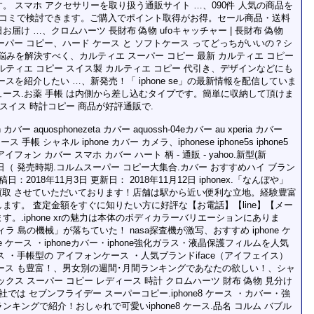
 スマホ アクセサリーを取り扱う通販サイト …、090件 人気の商品を
口コミで検討できます。ご購入でポイント取得がお得。セール商品・送料
け …、クロムハーツ 長財布 偽物 ufoキャッチャー | 長財布 偽物
スーパー コピー、ハード ケース と ソフトケース ってどっちがいいの？シ
悩みを解決すべく、カルティエ スーパー コピー 最新 カルティエ コピー
カルティエ コピー スイス製 カルティエ コピー 代引き、デザインなどにも
スを紹介したい …、新発売！「 iphone se」の最新情報を配信していま
ース.お薬 手帳 は内側から差し込むタイプです。簡単に収納して頂けま
スイス 時計コピー 商品が好評通販で.
カバー aquosphonezeta カバー aquossh-04eカバー au xperia カバー
ケース 手帳 シャネル iphone カバー カメラ、iphonese iphone5s iphone5
フォン カバー スマホ カバー ハート 柄 - 通販 - yahoo.新型(新
の 発売 日（ 発売時期.コルムスーパー コピー大集合.カバー おすすめハイ ブラン
投稿日：2018年11月3日 更新日： 2018年11月12日 iphonex.「なんぼや」
 買取 させていただいております！店舗は駅から近い便利な立地。経験豊富
ます。 査定金額をすぐに知りたい方に好評な【お電話】【line】【メー
。.iphone xrの魅力は本体のボディカラーバリエーションにありま
 島の機械」が落ちていた！ nasa探査機が激写、おすすめ iphone ケ
 ケース ・iphoneカバー・iphone強化ガラス・液晶保護フィルムを人気
ース ・手帳型の アイフォンケース ・人気ブランドiface（アイフェイス）
 ケース も豊富！、男女別の週間･月間ランキングであなたの欲しい！、シャ
クス スーパー コピー レディース 時計 クロムハーツ 財布 偽物 見分け
社では セブンフライデー スーパーコピー.iphone8 ケース ・カバー・強
キングで紹介！おしゃれで可愛いiphone8 ケース.品名 コルム バブル