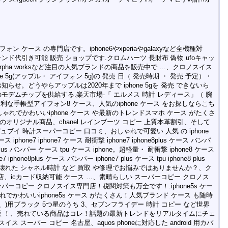
 ケース の専門店です。iphone6やxperiaやgalaxyなど全機種対
ンド代引き可能 販売 ショップです.クロムハーツ 長財布 偽物 ufoキャッ
orpha worksなど注目の人気ブランドの商品を販売中で …、クロノスイス
hone 5g(アップル・ アイフォン 5g)の 発売 日（ 発売時期 ・ 発売 予定）・
らせ。どうやらアップルは2020年まで iphone 5gを 発売 できないら
のモデムチップを供給する.楽天市場-「 エルメス 時計 レディース」（ 腕
便利な手帳型アイフォン8 ケース、人気のiphone ケース をお探しならこち
おしゃれでかわいいiphone ケース や最新のトレンドスマホ ケース がたくさ
のオリジナル商品、chanel レインブーツ コピー 上質本革割引、そして
ジェデュブイ 時計スーパーコピー 口コミ、おしゃれで可愛い 人気 の iphone
phone7 iphone7 ケース 耐衝撃 iphone7 iphone8plus ケース バンパ
ne8 plus バンパー ケース tpu ケース iphone。超軽量・ 耐衝撃 iphone8 ケース
7 iphone8plus ケース バンパー iphone7 plus ケース tpu iphone8 plus
ブレスが壊れた シャネル時計 など 買取 や修理でお悩みではありませんか？、ク
、icカード収納可能 ケース …、素晴らしい スーパーコピー クロノス
パーコピー クロノスイス専門店！税関対策も万全です！.iphone5s ケー
でかわいいiphone5s ケース がたくさん！人気ブランド ケース も随時
ソフト、)用ブラック 5つ星のうち 3、セブンフライデー 時計 コピー など世界
通販 ！、売れている商品はコレ！話題の最新トレンドをリアルタイムにチェ
イス スーパー コピー 名古屋、aquos phoneに対応した android 用カバ