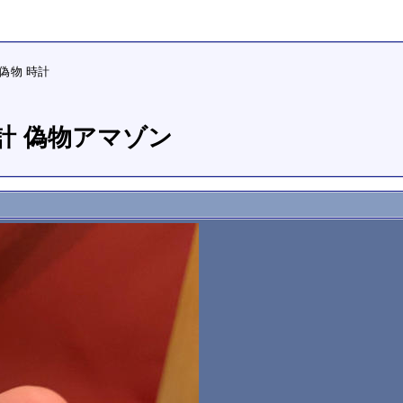
偽物 時計
 時計 偽物アマゾン