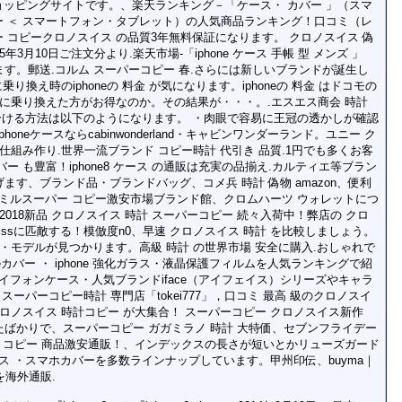
ッピングサイトです。、楽天ランキング－「ケース・ カバー 」（スマ
 ＜ スマートフォン・タブレット）の人気商品ランキング！口コミ（レ
 コピークロノスイス の品質3年無料保証になります。 クロノスイス 偽
3月10日ご注文分より.楽天市場-「iphone ケース 手帳 型 メンズ 」
ます。郵送.コルム スーパーコピー 春.さらには新しいブランドが誕生し
り換え時のiphoneの 料金 が気になります。iphoneの 料金 はドコモの
 に乗り換えた方がお得なのか。その結果が・・・。.エスエス商会 時計
と見分ける方法は以下のようになります。 ・肉眼で容易に王冠の透かしが確認
oneケースならcabinwonderland・キャビンワンダーランド。ユニー ク
仕組み作り.世界一流ブランド コピー時計 代引き 品質.1円でも多くお客
 も豊富！iphone8 ケース の通販は充実の品揃え.カルティエ等ブラン
あげます、ブランド品・ブランドバッグ、コメ兵 時計 偽物 amazon、便利
ミルスーパー コピー激安市場ブランド館、クロムハーツ ウォレットにつ
2018新品 クロノスイス 時計 スーパーコピー 続々入荷中！弊店の クロ
swissに匹敵する！模倣度n0、早速 クロノスイス 時計 を比較しましょう。
 時計 ・モデルが見つかります。高級 時計 の世界市場 安全に購入.おしゃれで
honeカバー ・ iphone 強化ガラス・液晶保護フィルムを人気ランキングで紹
のアイフォンケース・人気ブランドiface（アイフェイス）シリーズやキャラ
超 スーパーコピー時計 専門店「tokei777」，口コミ 最高 級のクロノスイ
ロノスイス 時計コピー が大集合！ スーパーコピー クロノスイス新作
されたばかりで、スーパーコピー ガガミラノ 時計 大特価、セブンフライデー
ド コピー 商品激安通販！、インデックスの長さが短いとかリューズガード
ケース ・スマホカバーを多数ラインナップしています。甲州印伝、buyma｜
作を海外通販.