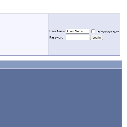
User Name
Remember Me?
Password