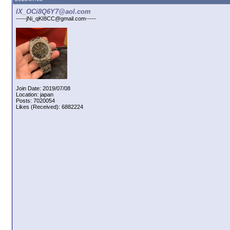
lX_OCi8Q6Y7@aol.com
-----jNi_qKI8CC@gmail.com-----
Join Date: 2019/07/08
Location: japan
Posts: 7020054
Likes (Received): 6882224