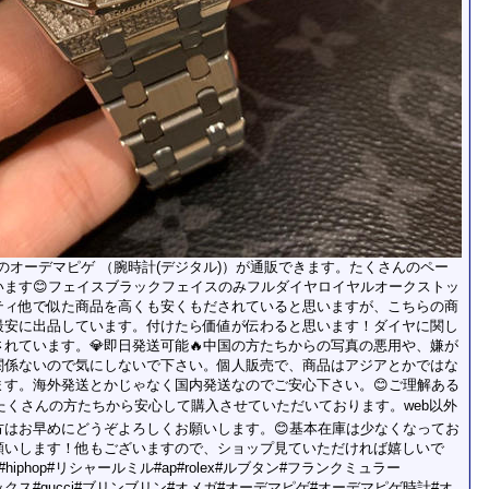
マピゲ)のオーデマピゲ （腕時計(デジタル)）が通販できます。たくさんのペー
います😊フェイスブラックフェイスのみフルダイヤロイヤルオークストッ
ティ他で似た商品を高くも安くもだされていると思いますが、こちらの商
最安に出品しています。付けたら価値が伝わると思います！ダイヤに関し
れています。💎即日発送可能🔥中国の方たちからの写真の悪用や、嫌が
関係ないので気にしないで下さい。個人販売で、商品はアジアとかではな
ます。海外発送とかじゃなく国内発送なのでご安心下さい。😊ご理解ある
もたくさんの方たちから安心して購入させていただいております。web以外
方はお早めにどうぞよろしくお願いします。😊基本在庫は少なくなってお
願いします！他もございますので、ショップ見ていただければ嬉しいで
#hiphop#リシャールミル#ap#rolex#ルブタン#フランクミュラー
イヤ#ロレックス#gucci#ブリンブリン#オメガ#オーデマピゲ#オーデマピゲ時計#オ