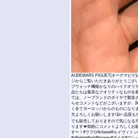
AUDEMARS PIGUET(オーデ
ジからご覧いただきありがとうござ
プウォッチ機能かなりのハイクオリ
品たちは最高なクオリティなものを
ては、ノーブランドのダイヤで製造さ
らせコメントなどがございますが、
く全てヨーロッパからのものになり
方よろしくお願いします!👍✨品質
でも販売しておりますので気になる
ります💋気軽にコメントよろしくお
す〜！#ウブロ#chanel#ルイヴィトン
#offwhite#gold#money#ダ