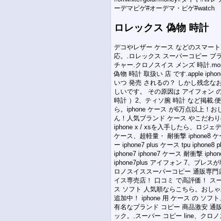
ーデマピゲ#オーデマ・ピゲ#watch
ロレックス 偽物 時計
デコやレザー ケース などのスマートフォン
応。.ロレックス スーパーコピー ブラ
チャー.クロノスイス メンズ 時計.m
偽物 時計 取扱い 店 です.apple ip
いつ 発売 されるの？ しかし残念なお知
しいです。 その原因は アイフォン 
時計 ）2、ティソ腕 時計 など掲載.
ら。iphone ケース が6万点以上！
ん！人気ブランド ケース やこだわり
iphone x / xsを入手したら、ロ
ケース、超軽量・ 耐衝撃 iphone8 ケース i
ー iphone7 plus ケース tpu ipho
iphone7 iphone7 ケース 耐衝撃 iphone
iphone7plus アイフォン 7、
ロノスイススーパーコピー 通販専門店
イス専売店！ 口コミ で高評価！ スー
ス ソフト 人気順ならこちら。おしゃれ
追加中！ iphone 用 ケース の 
有名なブランド コピー 商品激安 
ック。.スーパー コピー line、クロノス