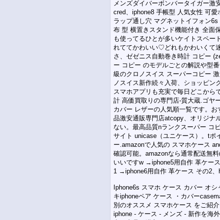
メンズダイバーボンバータイガー激安0
cred、iphone8 手帳型 人気女性 
ラップ通し穴 マグネットイフォン6s ケ
布 型 横置きスタンド機能付き 全面
も使ってるひとが多いケイトスペード
れててかわいい♡どれもかわいくて
さ、ゼゼニス自動巻き時計 コピー (z
ー コピー のモデルごとの解説や型番一
級のクロノスイス スーパーコピー 激
ノスイス新作続々入荷、ショッピン
スマホアプリも充実で毎日どこからで
計 高価買取りの専門店-質大蔵.ゴヤール
カバー レザーの人気順一覧です。おす
品激安通販専門店atcopy、オリジナ
ない。最高品質nランクスーパー コ
サイト unicase（ユニケース）
ー.amazonで人気の スマホケース
確認可能。amazonなら通常配送無料(
いいですw →iphone5用自作 革ケース
1 →iphone6用自作 革ケース そ
Iphone6s スマホ ケース カバー 
キiphoneペア ケース ・カバーc
別のオススメ スマホケース をご紹介
iphone - ケース - メンズ - 