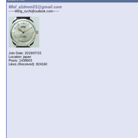
68sf_a1dmmD1@gmail.com
-----WDg_rycN@outlook.com-----
Join Date: 2019/07/15
Location: japan
Posts: 1438603
Likes (Received): 824160