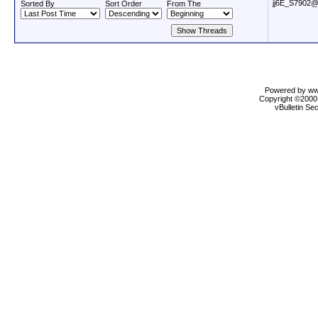
jj6E_S7902
Sorted By
Sort Order
From The
Powered by www
Copyright ©2000 
vBulletin Se