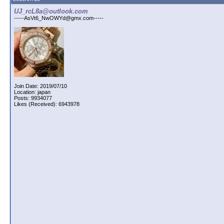
UJ_rcL8a@outlook.com
-----AsVt6_NwOWYd@gmx.com-----
Join Date: 2019/07/10
Location: japan
Posts: 9934077
Likes (Received): 6943978