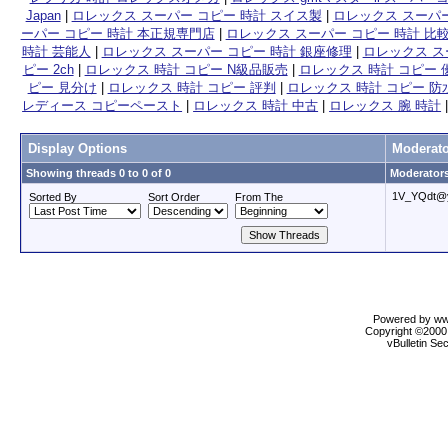
Japan
|
ロレックス スーパー コピー 時計 スイス製
|
ロレックス スーパー
ーパー コピー 時計 本正規専門店
|
ロレックス スーパー コピー 時計 比
時計 芸能人
|
ロレックス スーパー コピー 時計 銀座修理
|
ロレックス ス
ピー 2ch
|
ロレックス 時計 コピー N級品販売
|
ロレックス 時計 コピー 
ピー 見分け
|
ロレックス 時計 コピー 評判
|
ロレックス 時計 コピー 防
レディース コピーペースト
|
ロレックス 時計 中古
|
ロレックス 腕 時計
Display Options
Moderato
Showing threads 0 to 0 of 0
Moderators
1V_YQdt@
Sorted By
Sort Order
From The
Powered by www
Copyright ©2000 
vBulletin Se