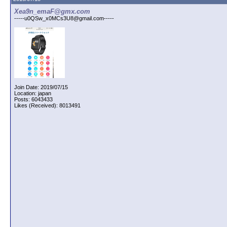
Xea9n_emaF@gmx.com
-----u0QSw_x0MCs3U8@gmail.com-----
Join Date: 2019/07/15
Location: japan
Posts: 6043433
Likes (Received): 8013491