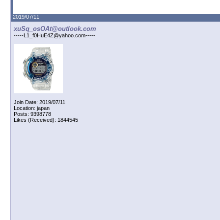
2019/07/11
xuSq_osOAt@outlook.com
-----L1_f0HuE4Z@yahoo.com-----
Join Date: 2019/07/11
Location: japan
Posts: 9398778
Likes (Received): 1844545