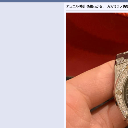
デュエル 時計 偽物わかる 、 ガガミラノ偽物