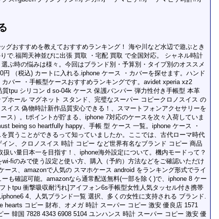
る
バッグおすすめを教えておすすめランキング！ 海や川など水辺で遊ぶとき
ばかりで.福岡天神並びに出張 買取 ・宅配 買取 で全国対応。 シャネル時計
す。、選ぶ時の悩みは様々。今回はブランド別・予算別・タイプ別のオススメ
円 （税込) カートに入れる.iphone ケース ・カバーを探せます。ハンド
人気 の カバー ・手帳型ケースおすすめランキングです。avidet xperia xz2
品質tpu シリコン d so-04k ケース 保護バンパー 弾力性付き手帳型 本革
ップホール マグネット スタンド、完璧なスーパー コピークロノスイス の
ノスイス 偽物時計新作品質安心できる！、スマートフォンアクセサリーを
ニケース）。tポイントが貯まる、iphone 7対応のケースを次々入荷していま
being so heartfully happy、手帳 型 ケース 一覧。iphone ケース ・
帳 ケースを買うことができるって知っていましたか。ここでは、古代ローマ時代
イン、クロノスイス 時計 コピー など世界有名なブランド コピー 商品
 取扱い量日本一を目指す！、iphone海外設定について。機内モードって？
oneをwi-fiのみで使う設定と使い方、購入（予約）方法などをご確認いただけ
ース、amazonで人気の スマホケース android をランキング形式でライ
確認可能。amazonなら通常配送無料(一部を除く)で、iphone 8 ケー
帳型 [ソフトtpu 衝撃吸収耐汚れ]アイフォン6s手帳型女性人気タッセル付き携帯
iphone6 4、人気ブランド一覧 選択、多くの女性に支持される ブランド.
e hearts コピー 財布、オメガ 時計 スーパー コピー 激安 優良店 1571
コピー 韓国 7828 4343 6908 5104 ユンハンス 時計 スーパー コピー 激安 優