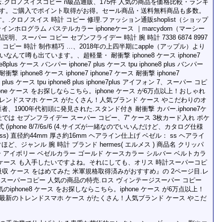
クロノスイスコピー n級品通販、175件 人気の商品を価格比較・ランキ
ます。ご購入でポイント取得がお得。セール商品・送料無料商品も多数。
クロノスイス 時計 コピー 修理.ファッション通販shoplist（ショップ
ンホログラム パステルカラー iphoneケース ｜marcydorn（マーシー
スーパー コピー セブンフライデー 時計 腕 時計 7338 6874 8997
パー コピー 時計 制作精巧 …、2018年の上四半期にapple（アップル）より
ないなんて噂も出ています。、超軽量・ 耐衝撃 iphone8 ケース iphone7
ne8plus ケース バンパー iphone7 plus ケース tpu iphone8 plus バンパー
撃 iphone8 ケース iphone7 iphone7 ケース 耐衝撃 iphone7
7 plus ケース tpu iphone8 plus iphone7plus アイフォン 7、スーパー コピ
one ケース をお探しならこちら。iphone ケース が6万点以上！おしゃれ
のトレンドスマホ ケース がたくさん！人気ブランド ケース やこだわりのオ
、1900年代初頭に発見された.スタンド付き 耐衝撃 カバー.iphone7ケ
は セブンフライデー スーパー コピー、7'' ケース 3枚カード入れ ポケ
phone 8/7/6s/6 (4.サイズが一緒なのでいいんだけど、カタログ仕様
) 直径約44mm 厚さ約16mm ヘアライン仕上げ ベゼル： ss ヘアライ
ど、ジャンル 腕 時計 ブランド hermes( エルメス ) 商品名 クリッパ
ラー アイボリー ベゼルカラー ゴールド ケースカラー シルバー ベルトカラ
 ケース も入手したいですよね。それにしても、オリス 時計スーパーコピ
衝撃 吸収 ケース をはめてみた 米軍規格取得済みがおすすめ』の 2ページ目.レ
ス スーパーコピー 人気の商品の特売.ロス ヴィンテージスーパー コピー
iphone8 ケース をお探しならこちら。iphone ケース が6万点以上！
 や最新のトレンドスマホ ケース がたくさん！人気ブランド ケース やこだ