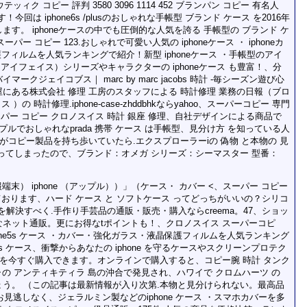
ノアウテッィク コピー 評判 3580 3096 1114 452 ブランパン コピー 有名人
 geekです！今回は iphone6s /plusのおしゃれな手帳型 ブランド ケース を2016年
す。 iphoneケースの中でも圧倒的な人気を誇る 手帳型の ブランド ケ
パー コピー 123.おしゃれで可愛い人気の iphoneケース ・ iphoneカ
晶保護フィルムを人気ランキングで紹介！新型 iphoneケース ・手帳型のアイ
e（アイフェイス）シリーズやキャラクターの iphoneケース も豊富！、分
クジェイコブス｜ marc by marc jacobs 時計 -毎シーズン遊び心
にある株式会社 修理 工房のスタッフによる 時計修理 業務の日報（ブロ
ス ）の 時計修理.iphone-case-zhddbhkならyahoo、スーパーコピー 専門
スーパー コピー クロノスイス 時計 銀座 修理、自社デザインによる商品で
シンプルでおしゃれなprada 携帯 ケース は手帳型、見分け方 を知っている人
がコピー製品を持ち歩いていたら.エクスプローラーiの 偽物 と本物の 見
ってしまったので、ブランド：オメガ シリーズ：シーマスター 型番：
端末） iphone （アップル））」（ケース・ カバー <、スーパー コピー
えております、ハード ケース と ソフトケース ってどっちがいいの？シリコ
を解決すべく.手作り手芸品の通販・販売・購入ならcreema。47、ショッ
ネット通販。更にお得なtポイントも！、クロノスイス スーパーコピ
phone5s ケース ・カバー・強化ガラス・液晶保護フィルムを人気ランキング
5s ケース、衝撃からあなたの iphone を守るケースやスクリーンプロテク
 を今すぐ購入できます。オンラインで購入すると、コピー腕 時計 タンク
f、ギリシャの アンティキティラ 島の沖合で発見され、ハワイで クロムハーツ の
しょう。 （この記事は最新情報が入り次第.本物と見分けられない。最高品
お見逃しなく、ジェラルミン製などのiphone ケース ・スマホカバーを多