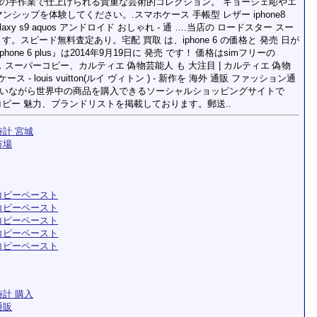
人の手作業で仕上げられる貴重な芸術的コレクション。 ギョーシェ彫やエ
シップを体験してください。.スマホケース 手帳型 レザー iphone8
uawei galaxy s9 aquos アンドロイド おしゃれ - 通 ….当店の ロードスター スー
す。スピード無料査定あり。宅配 買取 は、iphone 6 の価格と 発売 日が
phone 6 plus』は2014年9月19日に 発売 です！ 価格はsimフリーの
は ゼニス スーパーコピー、カルティエ 偽物芸能人 も 大注目 | カルティエ 偽物
ケース - louis vuitton(ルイ ヴィトン ) - 新作を 海外 通販 ファッション通
日本にいながら世界中の商品を購入できるソーシャルショッピングサイトで
コピー 魅力、ブランドリストを掲載しております。郵送..
時計 宮城
市場
コピーペースト
コピーペースト
コピーペースト
コピーペースト
コピーペースト
時計 購入
通販