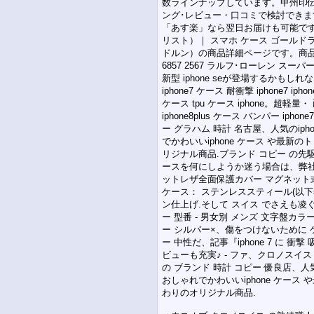
数ラインナップしています。甲州印伝.
ング･レビュー・口コミで検討でき
「あす楽」なら翌日お届けも可能です。.
リスト）｜ スマホ ケース ゴールドライ
ドルン）の商品詳細ページです。商品説明、
6857 2567 ラルフ･ローレン スー
新型 iphone seが登場するかもしれ
iphone7 ケース 耐衝撃 iphone7 ipho
ケース tpu ケース iphone。超軽量・ 耐衝
iphone8plus ケース バンパー iphone
ー グラハム 時計 名古屋、人気のiph
でかわいいiphone ケース や最新
リジナル商品.ブランド コピー の先駆者
ースを何にしようか迷う場合は、弊社で
ットレザ全面保護カバー マグネット式 (i
ケース： ステンレススティール(以下ss
ン仕上げ.そして スイス でさえも凌ぐほ
ー 型番 - 男女別 メンズ 文字盤カ
ー シルバー×、傷をつけないために
ー 中性だ、記事『iphone 7 に 
ビューも充実♪ - ファ、クロノスイ
の ブランド 時計 コピー 優良店、人気の
おしゃれでかわいいiphone ケース
わりのオリジナル商品.