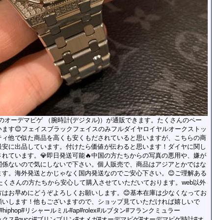
マピゲ)のオーデマピゲ （腕時計(デジタル)）が通販できます。たくさんのペー
います😊フェイスブラックフェイスのみフルダイヤロイヤルオークストッ
ティ他で似た商品を高くも安くもだされていると思いますが、こちらの商
最安に出品しています。付けたら価値が伝わると思います！ダイヤに関し
れています。💎即日発送可能🔥中国の方たちからの写真の悪用や、嫌が
関係ないので気にしないで下さい。個人販売で、商品はアジアとかではな
ます。海外発送とかじゃなく国内発送なのでご安心下さい。😊ご理解ある
もたくさんの方たちから安心して購入させていただいております。web以外
方はお早めにどうぞよろしくお願いします。😊基本在庫は少なくなってお
願いします！他もございますので、ショップ見ていただければ嬉しいで
#hiphop#リシャールミル#ap#rolex#ルブタン#フランクミュラー
イヤ#ロレックス#gucci#ブリンブリン#オメガ#オーデマピゲ#オーデマピゲ時計#オ