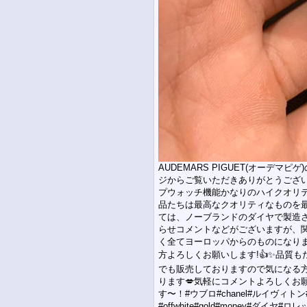
AUDEMARS PIGUET(オーデ
ジからご覧いただきありがとうござ
プウォッチ機能かなりのハイクオリ
品たちは最高なクオリティなものを
ては、ノーブランドのダイヤで製造さ
らせコメントなどがございますが、
く全てヨーロッパからのものになり
方よろしくお願いします!👍✨品質
でも販売しておりますので気になる
ります💋気軽にコメントよろしくお
す〜！#ウブロ#chanel#ルイヴィトン
#offwhite#gold#money#ダ