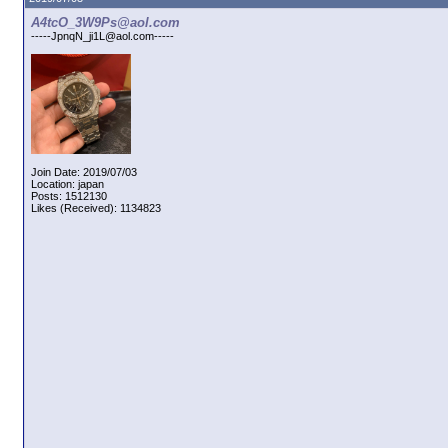
A4tcO_3W9Ps@aol.com
-----JpnqN_ji1L@aol.com-----
Join Date: 2019/07/03
Location: japan
Posts: 1512130
Likes (Received): 1134823