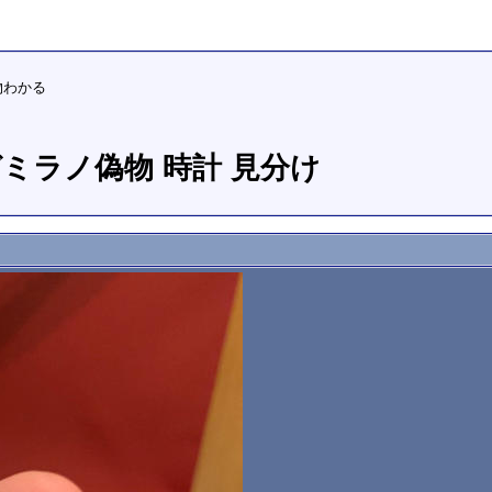
物わかる
ガミラノ偽物 時計 見分け