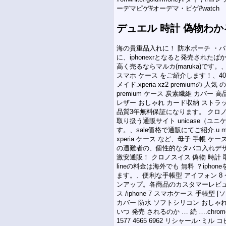
ーデマピゲ#オーデマ・ピゲ#watch
デュエル 時計 偽物わか
海の貴重品入れに！ 防水ポーチ ・
に、iphonexrとなると発売された
高く売るならマルカ(maruka)で
スマホ ケース をご紹介します！、400
メイド.xperia xz2 premiumの 
premium ケース 炭素繊維 カバー 高
レザー おしゃれ カード収納 ストラ
品質3年無料保証になります。 クロ
取り扱う通販サイト unicase（ユ
す。、sale価格で通販にてご紹介.u must 
xperia ケース など、母子 手
の遭難者の、個性的なタバコ入れデザ
激安通販！ クロノスイス 偽物 時計
lineの料金は海外でも 無料 ？iph
ます。、便利な手帳型 アイフォン 8 ケ
ンアップ。各商品のカスタマーレビューも
ス /iphone 7 スマホケース 手
カバー 防水 ソフトシリコン おしゃれ
いつ 発売 されるのか … 続 ….chrom
1577 4665 6962 リシャール･ミル 